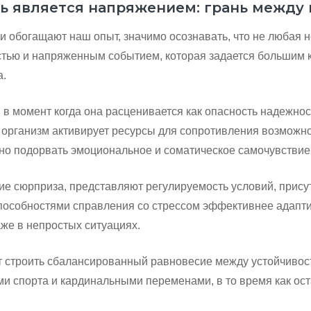
ть является напряжением: грань межд
 и обогащают наш опыт, значимо осознавать, что не любая 
тью и напряженным событием, которая задается большим 
а.
в момент когда она расценивается как опасность надежност
 организм активирует ресурсы для сопротивления возможн
но подорвать эмоциональное и соматическое самочувствие
 сюрприза, представляют регулируемость условий, прису
способностями справления со стрессом эффективнее адапт
аже в непростых ситуациях.
 строить сбалансированный равновесие между устойчивост
и спорта и кардинальными переменами, в то время как о