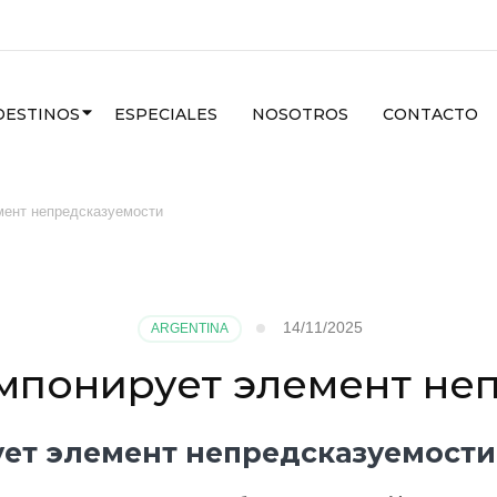
DESTINOS
ESPECIALES
NOSOTROS
CONTACTO
мент непредсказуемости
14/11/2025
ARGENTINA
мпонирует элемент не
ет элемент непредсказуемости