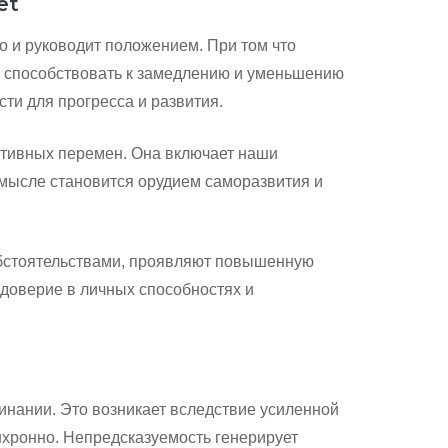
et
о и руководит положением. При том что
т способствовать к замедлению и уменьшению
ти для прогресса и развития.
зитивных перемен. Она включает наши
смысле становится орудием саморазвития и
обстоятельствами, проявляют повышенную
доверие в личных способностях и
нании. Это возникает вследствие усиленной
нхронно. Непредсказуемость генерирует