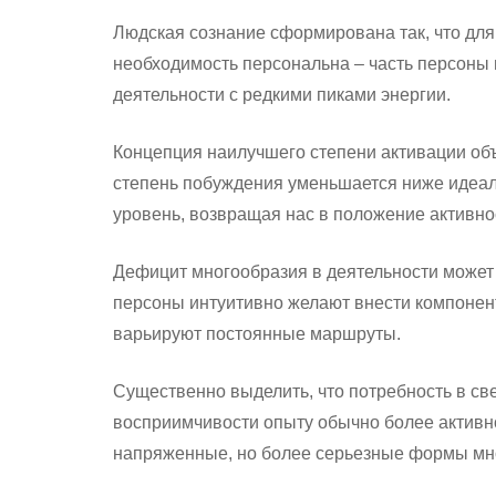
Людская сознание сформирована так, что для
необходимость персональна – часть персоны 
деятельности с редкими пиками энергии.
Концепция наилучшего степени активации объ
степень побуждения уменьшается ниже идеал
уровень, возвращая нас в положение активно
Дефицит многообразия в деятельности может
персоны интуитивно желают внести компонен
варьируют постоянные маршруты.
Существенно выделить, что потребность в с
восприимчивости опыту обычно более активно
напряженные, но более серьезные формы мн