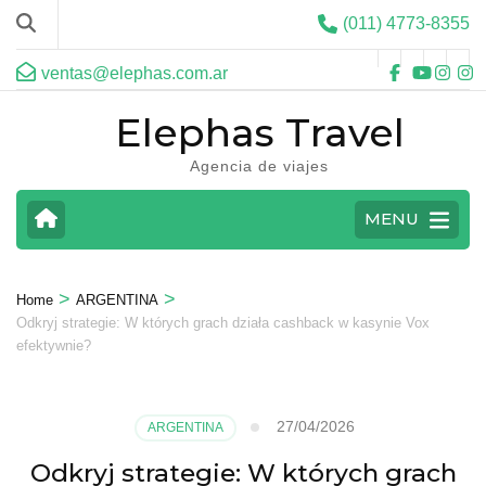
(011) 4773-8355
ventas@elephas.com.ar
Elephas Travel
Agencia de viajes
MENU
>
>
Home
ARGENTINA
Odkryj strategie: W których grach działa cashback w kasynie Vox
efektywnie?
27/04/2026
ARGENTINA
Odkryj strategie: W których grach