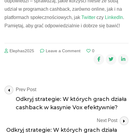
odpowiedzi – sprawdzaj, jakie korzyści niesie ze sobą
udział w programach cashback, zarówno online, jak i na
platformach społecznościowych, jak
Twitter
czy
LinkedIn
.
Pamiętaj, aby grać odpowiedzialnie i dobrze się bawić!
on
Elephas2025
Leave a Comment
0
Odkryj
strategie:
W
których
grach
działa
Post
Prev Post
cashback
Navigation
Odkryj strategie: W których grach działa
w
cashback w kasynie Vox efektywnie?
kasynie
Vox
efektywnie?
Next Post
Odkryj strategie: W których grach działa