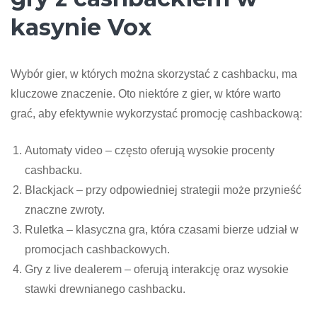
kasynie Vox
Wybór gier, w których można skorzystać z cashbacku, ma
kluczowe znaczenie. Oto niektóre z gier, w które warto
grać, aby efektywnie wykorzystać promocję cashbackową:
Automaty video – często oferują wysokie procenty
cashbacku.
Blackjack – przy odpowiedniej strategii może przynieść
znaczne zwroty.
Ruletka – klasyczna gra, która czasami bierze udział w
promocjach cashbackowych.
Gry z live dealerem – oferują interakcję oraz wysokie
stawki drewnianego cashbacku.