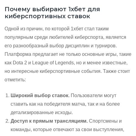
Почему выбирают 1хбет для
киберспортивных ставок
Одной из причин, по которой 1хбет стал таким
популярным среди любителей киберспорта, является
его разнообразный выбор дисциплин и турниров.
Платформа предлагает не только основные игры, такие
как Dota 2 и League of Legends, но и менее известные,
но интересные киберспортивные события. Также стоит
отметить:
Широкий выбор ставок.
Пользователи могут
ставить как на победителя матча, так и на более
детализированные исходы.
Доступ к прямым трансляциям.
Спортсмены и
команды, которые отвечают за свои выступления,