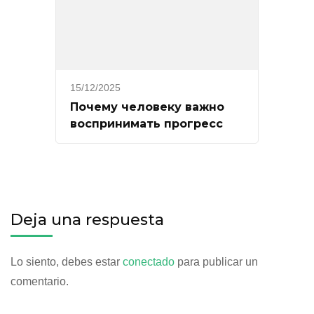
15/12/2025
Почему человеку важно
воспринимать прогресс
Deja una respuesta
Lo siento, debes estar
conectado
para publicar un
comentario.