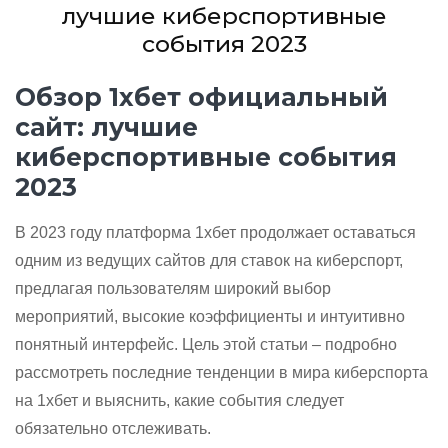
лучшие киберспортивные
события 2023
Обзор 1хбет официальный
сайт: лучшие
киберспортивные события
2023
В 2023 году платформа 1хбет продолжает оставаться
одним из ведущих сайтов для ставок на киберспорт,
предлагая пользователям широкий выбор
мероприятий, высокие коэффициенты и интуитивно
понятный интерфейс. Цель этой статьи – подробно
рассмотреть последние тенденции в мира киберспорта
на 1хбет и выяснить, какие события следует
обязательно отслеживать.