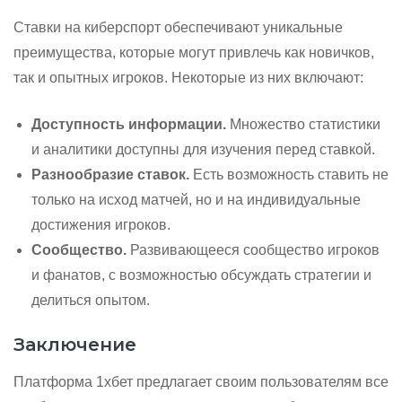
Ставки на киберспорт обеспечивают уникальные
преимущества, которые могут привлечь как новичков,
так и опытных игроков. Некоторые из них включают:
Доступность информации.
Множество статистики
и аналитики доступны для изучения перед ставкой.
Разнообразие ставок.
Есть возможность ставить не
только на исход матчей, но и на индивидуальные
достижения игроков.
Сообщество.
Развивающееся сообщество игроков
и фанатов, с возможностью обсуждать стратегии и
делиться опытом.
Заключение
Платформа 1хбет предлагает своим пользователям все