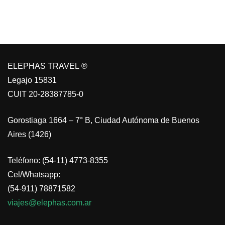
ELEPHAS TRAVEL ®
Legajo 15831
CUIT 20-28387785-0
Gorostiaga 1664 – 7° B, Ciudad Autónoma de Buenos
Aires (1426)
Teléfono: (54-11) 4773-8355
Cel/Whatsapp:
(54-911) 78871582
viajes@elephas.com.ar