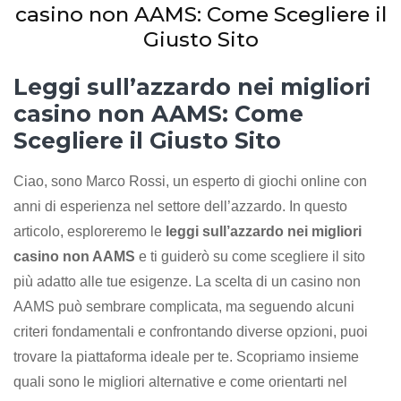
casino non AAMS: Come Scegliere il
Giusto Sito
Leggi sull’azzardo nei migliori
casino non AAMS: Come
Scegliere il Giusto Sito
Ciao, sono Marco Rossi, un esperto di giochi online con
anni di esperienza nel settore dell’azzardo. In questo
articolo, esploreremo le
leggi sull’azzardo nei migliori
casino non AAMS
e ti guiderò su come scegliere il sito
più adatto alle tue esigenze. La scelta di un casino non
AAMS può sembrare complicata, ma seguendo alcuni
criteri fondamentali e confrontando diverse opzioni, puoi
trovare la piattaforma ideale per te. Scopriamo insieme
quali sono le migliori alternative e come orientarti nel