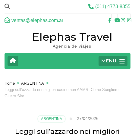
(011) 4773-8355
ventas@elephas.com.ar
Elephas Travel
Agencia de viajes
MENU
>
>
Home
ARGENTINA
Leggi sull’azzardo nei migliori casino non AAMS: Come Scegliere il
Giusto Sito
27/04/2026
ARGENTINA
Leggi sull’azzardo nei migliori