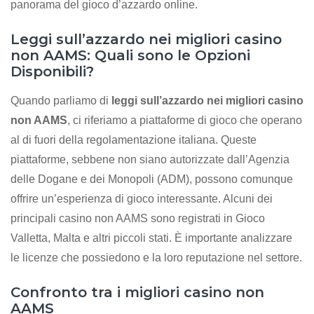
panorama del gioco d’azzardo online.
Leggi sull’azzardo nei migliori casino
non AAMS: Quali sono le Opzioni
Disponibili?
Quando parliamo di
leggi sull’azzardo nei migliori casino
non AAMS
, ci riferiamo a piattaforme di gioco che operano
al di fuori della regolamentazione italiana. Queste
piattaforme, sebbene non siano autorizzate dall’Agenzia
delle Dogane e dei Monopoli (ADM), possono comunque
offrire un’esperienza di gioco interessante. Alcuni dei
principali casino non AAMS sono registrati in Gioco
Valletta, Malta e altri piccoli stati. È importante analizzare
le licenze che possiedono e la loro reputazione nel settore.
Confronto tra i migliori casino non
AAMS