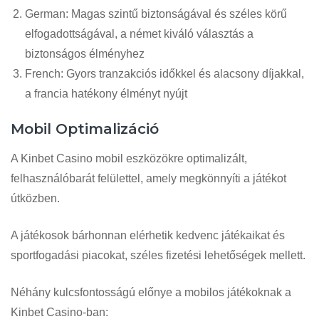
German: Magas szintű biztonságával és széles körű
elfogadottságával, a német kiváló választás a
biztonságos élményhez
French: Gyors tranzakciós időkkel és alacsony díjakkal,
a francia hatékony élményt nyújt
Mobil Optimalizáció
A Kinbet Casino mobil eszközökre optimalizált,
felhasználóbarát felülettel, amely megkönnyíti a játékot
útközben.
A játékosok bárhonnan elérhetik kedvenc játékaikat és
sportfogadási piacokat, széles fizetési lehetőségek mellett.
Néhány kulcsfontosságú előnye a mobilos játékoknak a
Kinbet Casino-ban: