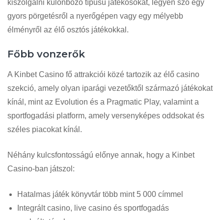
kiszolgálni különböző típusú játékosokat, legyen szó egy
gyors pörgetésről a nyerőgépen vagy egy mélyebb
élményről az élő osztós játékokkal.
Főbb vonzerők
A Kinbet Casino fő attrakciói közé tartozik az élő casino
szekció, amely olyan iparági vezetőktől származó játékokat
kínál, mint az Evolution és a Pragmatic Play, valamint a
sportfogadási platform, amely versenyképes oddsokat és
széles piacokat kínál.
Néhány kulcsfontosságú előnye annak, hogy a Kinbet
Casino-ban játszol:
Hatalmas játék könyvtár több mint 5 000 címmel
Integrált casino, live casino és sportfogadás