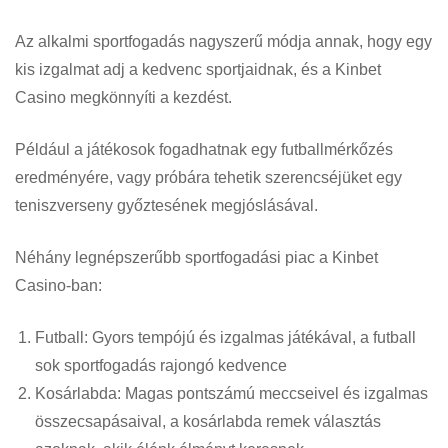
Az alkalmi sportfogadás nagyszerű módja annak, hogy egy
kis izgalmat adj a kedvenc sportjaidnak, és a Kinbet
Casino megkönnyíti a kezdést.
Például a játékosok fogadhatnak egy futballmérkőzés
eredményére, vagy próbára tehetik szerencséjüket egy
teniszverseny győztesének megjóslásával.
Néhány legnépszerűbb sportfogadási piac a Kinbet
Casino-ban:
Futball: Gyors tempójú és izgalmas játékával, a futball
sok sportfogadás rajongó kedvence
Kosárlabda: Magas pontszámú meccseivel és izgalmas
összecsapásaival, a kosárlabda remek választás