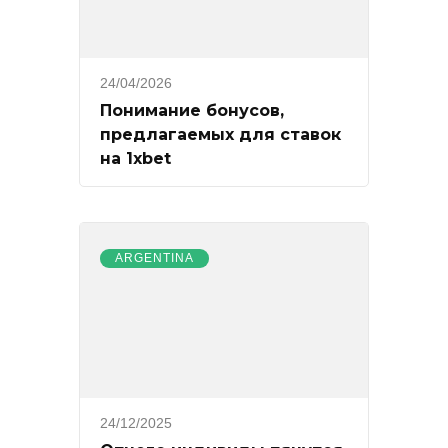
24/04/2026
Понимание бонусов,
предлагаемых для ставок
на 1xbet
ARGENTINA
24/12/2025