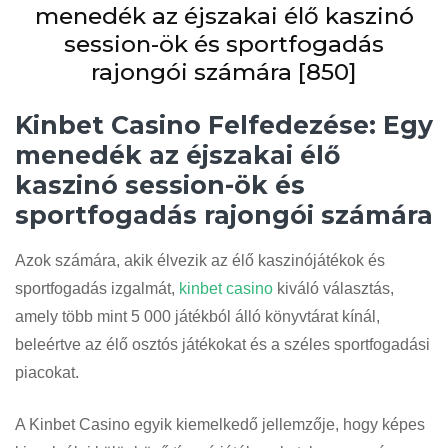
menedék az éjszakai élő kaszinó
session-ök és sportfogadás
rajongói számára [850]
Kinbet Casino Felfedezése: Egy
menedék az éjszakai élő
kaszinó session-ök és
sportfogadás rajongói számára
Azok számára, akik élvezik az élő kaszinójátékok és
sportfogadás izgalmát,
kinbet casino
kiváló választás,
amely több mint 5 000 játékból álló könyvtárat kínál,
beleértve az élő osztós játékokat és a széles sportfogadási
piacokat.
A Kinbet Casino egyik kiemelkedő jellemzője, hogy képes