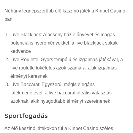
Néhány legnépszerűbb élő kaszinó játék a Kinbet Casino-
ban:
Live Blackjack: Alacsony ház előnyével és magas
potenciális nyereményekkel, a live blackjack sokak
kedvence
Live Roulette: Gyors tempójú és izgalmas játékával, a
live roulette tökéletes azok számára, akik izgalmas
élményt keresnek
Live Baccarat: Egyszerű, mégis elegáns
játékmenetével, a live baccarat ideális választás
azoknak, akik nyugodtabb élményt szeretnének
Sportfogadás
Az élő kaszinó játékokon túl a Kinbet Casino széles