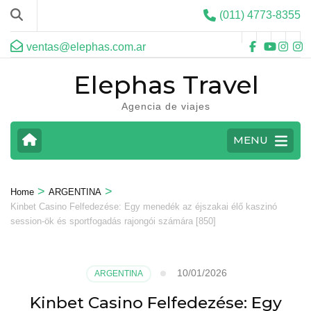
(011) 4773-8355
ventas@elephas.com.ar
Elephas Travel
Agencia de viajes
MENU
>
>
Home
ARGENTINA
Kinbet Casino Felfedezése: Egy menedék az éjszakai élő kaszinó
session-ök és sportfogadás rajongói számára [850]
10/01/2026
ARGENTINA
Kinbet Casino Felfedezése: Egy