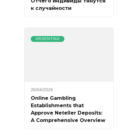
Отчего индивиды тянутся
к случайности
ARGENTINA
26/04/2026
Online Gambling
Establishments that
Approve Neteller Deposits:
A Comprehensive Overview