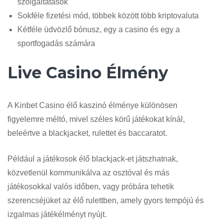
szolgáltatások
Sokféle fizetési mód, többek között több kriptovaluta
Kétféle üdvözlő bónusz, egy a casino és egy a
sportfogadás számára
Live Casino Élmény
A Kinbet Casino élő kaszinó élménye különösen
figyelemre méltó, mivel széles körű játékokat kínál,
beleértve a blackjacket, rulettet és baccaratot.
Például a játékosok élő blackjack-et játszhatnak,
közvetlenül kommunikálva az osztóval és más
játékosokkal valós időben, vagy próbára tehetik
szerencséjüket az élő rulettben, amely gyors tempójú és
izgalmas játékélményt nyújt.