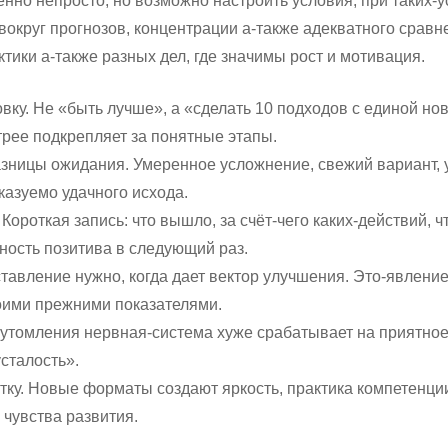
нно непросто, но возможно настроить условия, при таких-
вокруг прогнозов, концентрации а-также адекватного сравн
ики а-также разных дел, где значимы рост и мотивация.
вку. Не «быть лучше», а «сделать 10 подходов с единой но
рее подкрепляет за понятные этапы.
азницы ожидания. Умеренное усложнение, свежий вариант, 
казуемо удачного исхода.
 Короткая запись: что вышло, за счёт-чего каких-действий, 
ность позитива в следующий раз.
авление нужно, когда дает вектор улучшения. Это-явление
оими прежними показателями.
 утомления нервная-система хуже срабатывает на приятное
сталость».
тку. Новые форматы создают яркость, практика компетенци
з чувства развития.