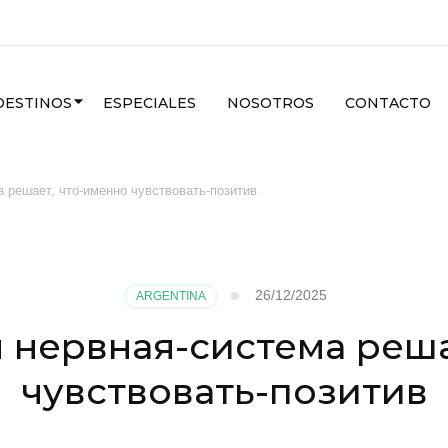
DESTINOS
ESPECIALES
NOSOTROS
CONTACTO
 решает, что-именно чувствовать-позитив
26/12/2025
ARGENTINA
 нервная-система реша
чувствовать-позитив