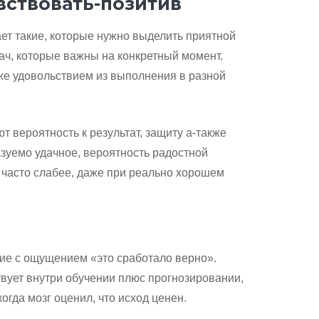
вствовать-позитив
ет такие, которые нужно выделить приятной
дач, которые важны на конкретный момент.
же удовольствием из выполнения в разной
 вероятность к результат, защиту а-также
азуемо удачное, вероятность радостной
я часто слабее, даже при реально хорошем
ие с ощущением «это сработало верно».
вует внутри обучении плюс прогнозировании,
гда мозг оценил, что исход ценен.