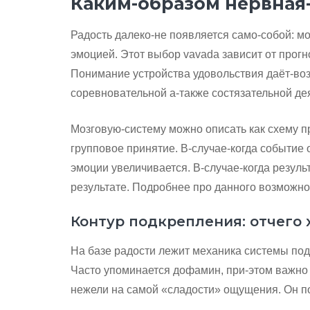
Каким-образом нервная-
Радость далеко-не появляется само-собой: м
эмоцией. Этот выбор vavada зависит от прогн
Понимание устройства удовольствия даёт-во
соревновательной а-также состязательной де
Мозговую-систему можно описать как схему п
групповое принятие. В-случае-когда событие 
эмоции увеличивается. В-случае-когда резуль
результате. Подробнее про данного возможно
Контур подкрепления: отчего
На базе радости лежит механика системы по
Часто упоминается дофамин, при-этом важно
нежели на самой «сладости» ощущения. Он под