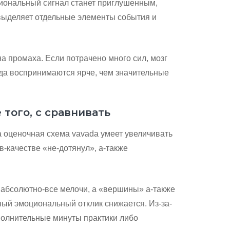
циональный сигнал станет приглушенным,
 выделяет отдельные элементы события и
на промаха. Если потрачено много сил, мозг
ода воспринимаются ярче, чем значительные
того, с сравнивать
а оценочная схема vavada умеет увеличивать
в-качестве «не-дотянул», а-также
е абсолютно-все мелочи, а «вершины» а-также
ый эмоциональный отклик снижается. Из-за-
ополнительные минуты практики либо