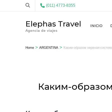
(011) 4773-8355
Elephas Travel
INICIO
Agencia de viajes
>
>
Home
ARGENTINA
Каким-образом нервная-система
Каким-образом