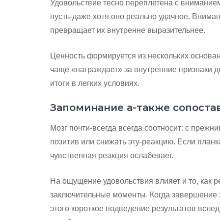
Удовольствие тесно переплетена с вниманием
пусть-даже хотя оно реально удачное. Внима
превращает их внутренне выразительнее.
Ценность формируется из нескольких основани
чаще «награждает» за внутренние признаки д
итоги в легких условиях.
Запоминание а-также сопостав
Мозг почти-всегда всегда соотносит: с прежн
позитив или снижать эту-реакцию. Если планк
чувственная реакция ослабевает.
На ощущение удовольствия влияет и то, как 
заключительные моменты. Когда завершение 
этого короткое подведение результатов всле