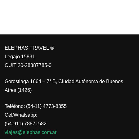
ELEPHAS TRAVEL ®
Legajo 15831
CUIT 20-28387785-0
Gorostiaga 1664 – 7° B, Ciudad Autónoma de Buenos
Aires (1426)
Teléfono: (54-11) 4773-8355
Cel/Whatsapp:
(54-911) 78871582
viajes@elephas.com.ar