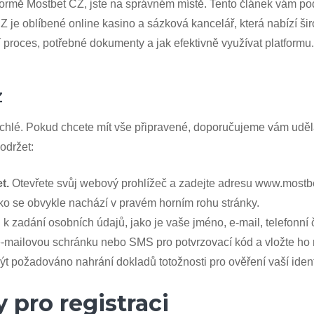
formě Mostbet CZ, jste na správném místě. Tento článek vám podr
 je oblíbené online kasino a sázková kancelář, která nabízí ši
 proces, potřebné dokumenty a jak efektivně využívat platformu. 
Z
ychlé. Pokud chcete mít vše připravené, doporučujeme vám uděl
održet:
t.
Otevřete svůj webový prohlížeč a zadejte adresu www.mostbe
tko se obvykle nachází v pravém horním rohu stránky.
k zadání osobních údajů, jako je vaše jméno, e-mail, telefonní č
e-mailovou schránku nebo SMS pro potvrzovací kód a vložte ho 
 požadováno nahrání dokladů totožnosti pro ověření vaší ident
pro registraci