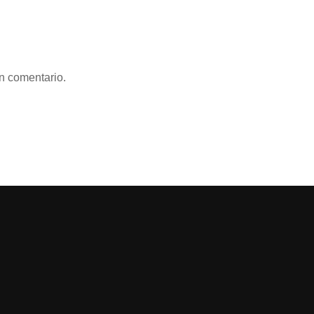
n comentario.