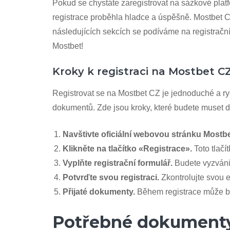
Pokud se chystáte zaregistrovat na sázkové plat
registrace proběhla hladce a úspěšně. Mostbet CZ
následujících sekcích se podíváme na registrační
Mostbet!
Kroky k registraci na Mostbet C
Registrovat se na Mostbet CZ je jednoduché a r
dokumentů. Zde jsou kroky, které budete muset d
Navštivte oficiální webovou stránku Mostbe
Klikněte na tlačítko «Registrace».
Toto tlačí
Vyplňte registrační formulář.
Budete vyzváni 
Potvrďte svou registraci.
Zkontrolujte svou 
Přijaté dokumenty.
Během registrace může být
Potřebné dokumenty 