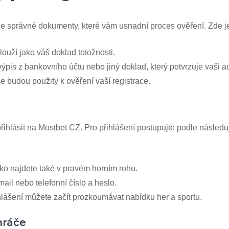
ruce správné dokumenty, které vám usnadní proces ověření. Zde 
uží jako váš doklad totožnosti.
výpis z bankovního účtu nebo jiný doklad, který potvrzuje vaši a
ce budou použity k ověření vaší registrace.
řihlásit na Mostbet CZ. Pro přihlášení postupujte podle následuj
tko najdete také v pravém horním rohu.
ail nebo telefonní číslo a heslo.
ášení můžete začít prozkoumávat nabídku her a sportu.
hráče