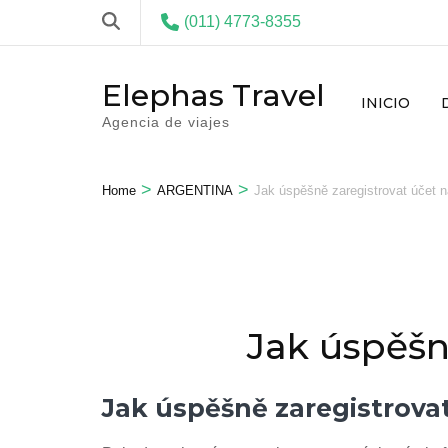
(011) 4773-8355
Elephas Travel
INICIO
Agencia de viajes
>
>
Home
ARGENTINA
Jak úspěšně zaregistrovat účet 
Jak úspěšn
Jak úspěšně zaregistrova