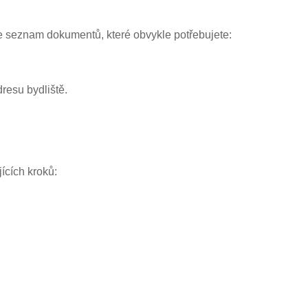
je seznam dokumentů, které obvykle potřebujete:
dresu bydliště.
ících kroků: