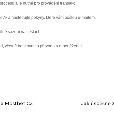
procesu a je nutné pro provádění transakcí.
slo?» a následujte pokyny, které vám pošlou e-mailem.
dlné sázení na cestách.
tod, včetně bankovního převodu a e-peněženek.
na Mostbet CZ
Jak úspěšně 