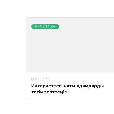
ARGENTINA
03/05/2026
Интернеттегі нақты адамдарды
тегін зерттеңіз