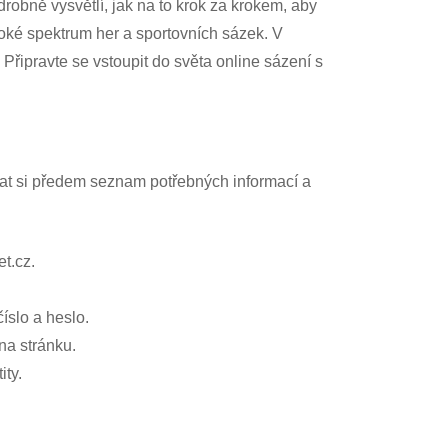
obně vysvětlí, jak na to krok za krokem, aby
roké spektrum her a sportovních sázek. V
Připravte se vstoupit do světa online sázení s
at si předem seznam potřebných informací a
t.cz.
íslo a heslo.
na stránku.
ity.