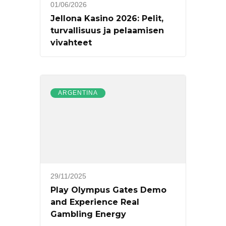
01/06/2026
Jellona Kasino 2026: Pelit,
turvallisuus ja pelaamisen
vivahteet
ARGENTINA
29/11/2025
Play Olympus Gates Demo
and Experience Real
Gambling Energy