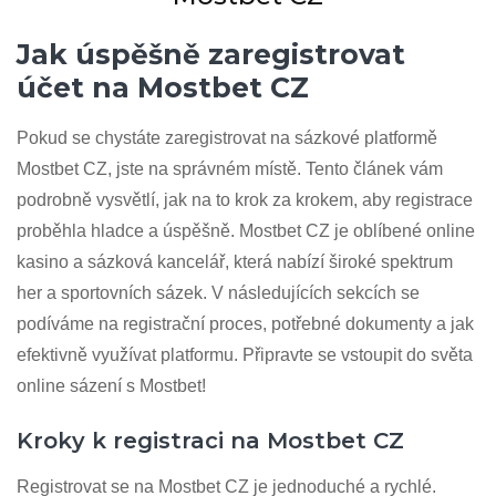
Jak úspěšně zaregistrovat
účet na Mostbet CZ
Pokud se chystáte zaregistrovat na sázkové platformě
Mostbet CZ, jste na správném místě. Tento článek vám
podrobně vysvětlí, jak na to krok za krokem, aby registrace
proběhla hladce a úspěšně. Mostbet CZ je oblíbené online
kasino a sázková kancelář, která nabízí široké spektrum
her a sportovních sázek. V následujících sekcích se
podíváme na registrační proces, potřebné dokumenty a jak
efektivně využívat platformu. Připravte se vstoupit do světa
online sázení s Mostbet!
Kroky k registraci na Mostbet CZ
Registrovat se na Mostbet CZ je jednoduché a rychlé.