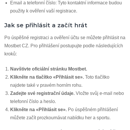
Email a telefonní číslo: Tyto kontaktní informace budou
použity k ověření vaší registrace.
Jak se přihlásit a začít hrát
Po úspěšné registraci a ověření účtu se můžete přihlásit na
Mostbet CZ. Pro přihlášení postupujte podle následujících
kroků:
Navštivte oficiální stránku Mostbet.
Klikněte na tlačítko «Přihlásit se».
Toto tlačítko
najdete také v pravém horním rohu.
Zadejte své registrační údaje.
Vložte svůj e-mail nebo
telefonní číslo a heslo.
Klikněte na «Přihlásit se».
Po úspěšném přihlášení
můžete začít prozkoumávat nabídku her a sportu.