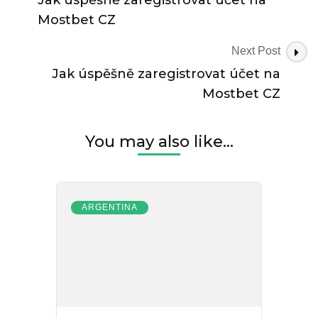
Mostbet CZ
Next Post
Jak úspěšně zaregistrovat účet na
Mostbet CZ
You may also like...
ARGENTINA