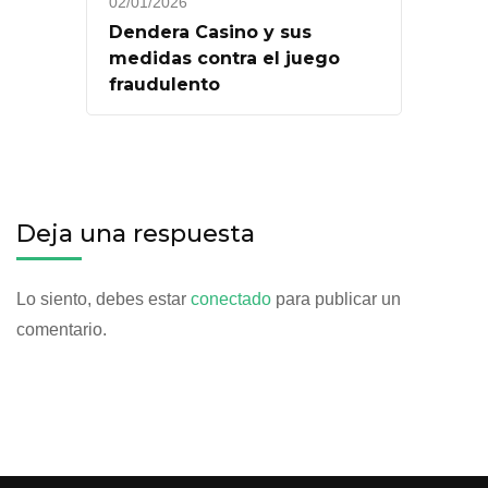
02/01/2026
Dendera Casino y sus
medidas contra el juego
fraudulento
Deja una respuesta
Lo siento, debes estar
conectado
para publicar un
comentario.