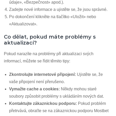
údaje», «Bezpečnost» apod.).
Zadejte nové informace a ujistěte se, že jsou správné.
Po dokončení klikněte na tlačítko «Uložit» nebo
«Aktualizovat».
Co dělat, pokud máte problémy s
aktualizací?
Pokud narazíte na problémy při aktualizaci svých
informací, můžete se řídit těmito tipy:
Zkontrolujte internetové připojení:
Ujistěte se, že
vaše připojení není přerušeno.
Vymažte cache a cookies:
Někdy mohou staré
soubory způsobit problémy s ukládáním nových dat.
Kontaktujte zákaznickou podporu:
Pokud problém
přetrvává, obraťte se na zákaznickou podporu Mostbet