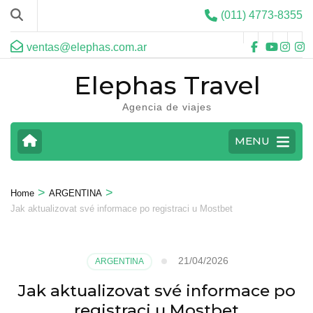
(011) 4773-8355
ventas@elephas.com.ar
Elephas Travel
Agencia de viajes
MENU
>
>
Home
ARGENTINA
Jak aktualizovat své informace po registraci u Mostbet
21/04/2026
ARGENTINA
Jak aktualizovat své informace po
registraci u Mostbet