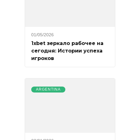
01/05/2026
1xbet зеркало рабочее на
сегодня: Истории успеха
игроков
ARGENTINA