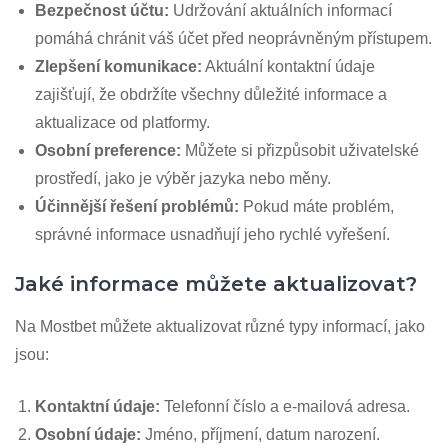
Bezpečnost účtu:
Udržování aktuálních informací
pomáhá chránit váš účet před neoprávněným přístupem.
Zlepšení komunikace:
Aktuální kontaktní údaje
zajišťují, že obdržíte všechny důležité informace a
aktualizace od platformy.
Osobní preference:
Můžete si přizpůsobit uživatelské
prostředí, jako je výběr jazyka nebo měny.
Účinnější řešení problémů:
Pokud máte problém,
správné informace usnadňují jeho rychlé vyřešení.
Jaké informace můžete aktualizovat?
Na Mostbet můžete aktualizovat různé typy informací, jako
jsou:
Kontaktní údaje:
Telefonní číslo a e-mailová adresa.
Osobní údaje:
Jméno, příjmení, datum narození.