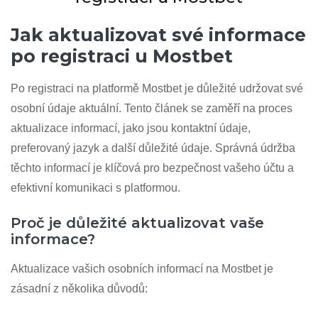
Jak aktualizovat své informace
po registraci u Mostbet
Po registraci na platformě Mostbet je důležité udržovat své
osobní údaje aktuální. Tento článek se zaměří na proces
aktualizace informací, jako jsou kontaktní údaje,
preferovaný jazyk a další důležité údaje. Správná údržba
těchto informací je klíčová pro bezpečnost vašeho účtu a
efektivní komunikaci s platformou.
Proč je důležité aktualizovat vaše
informace?
Aktualizace vašich osobních informací na Mostbet je
zásadní z několika důvodů: