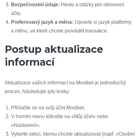
Bezpečnostní údaje:
Heslo a otázky pro obnovení
účtu.
Preferovaný jazyk a měna:
Upravte si jazyk platformy
a měnu, ve které chcete provádět transakce.
Postup aktualizace
informací
Aktualizace vašich informací na Mostbet je jednoduchý
proces. Následujte tyto kroky:
Přihlašte se na svůj účet Mostbet.
V horním menu klikněte na «Můj účet» nebo
«Nastavení».
Vyberte sekci, kterou chcete aktualizovat (např. «Osobní