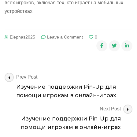
всех игроков, включая тех, кто играет на мобильных
устройствах.
on
Elephas2025
Leave a Comment
0
Изучение
поддержки
Pin-
Up
для
помощи
Post
Prev Post
игрокам
Navigation
Изучение поддержки Pin-Up для
в
помощи игрокам в онлайн-играх
онлайн-
играх
Next Post
Изучение поддержки Pin-Up для
помощи игрокам в онлайн-играх