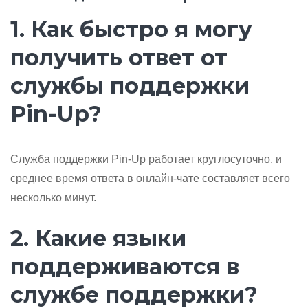
1. Как быстро я могу
получить ответ от
службы поддержки
Pin-Up?
Служба поддержки Pin-Up работает круглосуточно, и
среднее время ответа в онлайн-чате составляет всего
несколько минут.
2. Какие языки
поддерживаются в
службе поддержки?