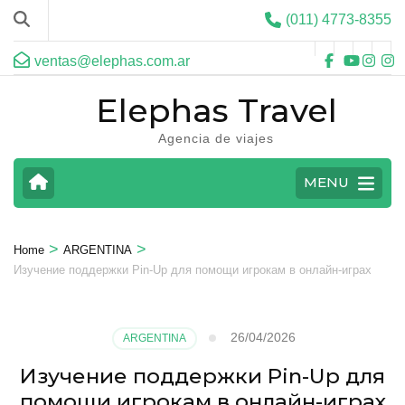
(011) 4773-8355
ventas@elephas.com.ar
Elephas Travel
Agencia de viajes
MENU
>
>
Home
ARGENTINA
Изучение поддержки Pin-Up для помощи игрокам в онлайн-играх
26/04/2026
ARGENTINA
Изучение поддержки Pin-Up для
помощи игрокам в онлайн-играх