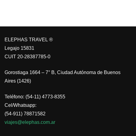
ELEPHAS TRAVEL ®
Legajo 15831
CUIT 20-28387785-0
Gorostiaga 1664 – 7° B, Ciudad Autónoma de Buenos
Aires (1426)
Teléfono: (54-11) 4773-8355
Cel/Whatsapp:
(54-911) 78871582
viajes@elephas.com.ar