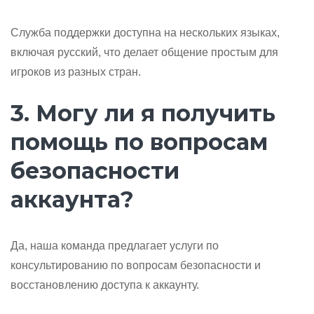
Служба поддержки доступна на нескольких языках,
включая русский, что делает общение простым для
игроков из разных стран.
3. Могу ли я получить
помощь по вопросам
безопасности
аккаунта?
Да, наша команда предлагает услуги по
консультированию по вопросам безопасности и
восстановлению доступа к аккаунту.