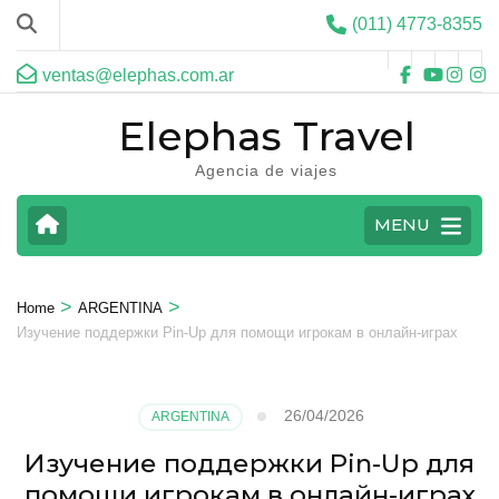
(011) 4773-8355
ventas@elephas.com.ar
Elephas Travel
Agencia de viajes
MENU
>
>
Home
ARGENTINA
Изучение поддержки Pin-Up для помощи игрокам в онлайн-играх
26/04/2026
ARGENTINA
Изучение поддержки Pin-Up для
помощи игрокам в онлайн-играх