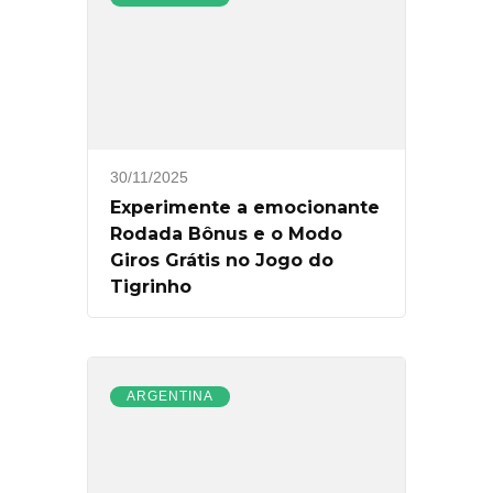
30/11/2025
Experimente a emocionante
Rodada Bônus e o Modo
Giros Grátis no Jogo do
Tigrinho
ARGENTINA