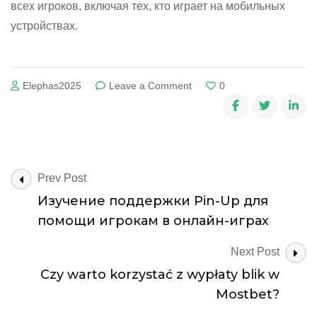
всех игроков, включая тех, кто играет на мобильных
устройствах.
on
Elephas2025
Leave a Comment
0
Изучение
поддержки
Pin-
Up
для
помощи
Post
Prev Post
игрокам
Navigation
Изучение поддержки Pin-Up для
в
помощи игрокам в онлайн-играх
онлайн-
играх
Next Post
Czy warto korzystać z wypłaty blik w
Mostbet?