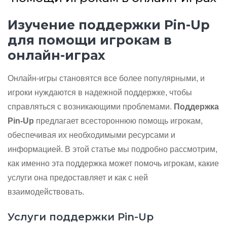
Изучение поддержки Pin-Up
для помощи игрокам в
онлайн-играх
Онлайн-игры становятся все более популярными, и
игроки нуждаются в надежной поддержке, чтобы
справляться с возникающими проблемами.
Поддержка
Pin-Up
предлагает всестороннюю помощь игрокам,
обеспечивая их необходимыми ресурсами и
информацией. В этой статье мы подробно рассмотрим,
как именно эта поддержка может помочь игрокам, какие
услуги она предоставляет и как с ней
взаимодействовать.
Услуги поддержки Pin-Up