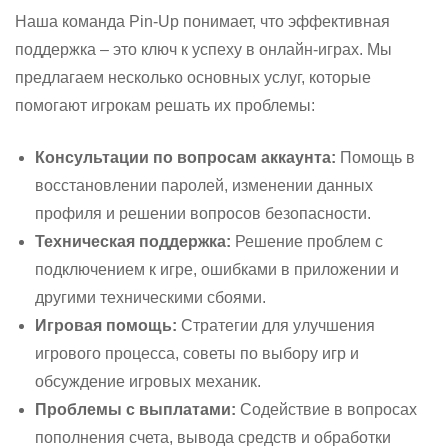
Наша команда Pin-Up понимает, что эффективная
поддержка – это ключ к успеху в онлайн-играх. Мы
предлагаем несколько основных услуг, которые
помогают игрокам решать их проблемы:
Консультации по вопросам аккаунта:
Помощь в
восстановлении паролей, изменении данных
профиля и решении вопросов безопасности.
Техническая поддержка:
Решение проблем с
подключением к игре, ошибками в приложении и
другими техническими сбоями.
Игровая помощь:
Стратегии для улучшения
игрового процесса, советы по выбору игр и
обсуждение игровых механик.
Проблемы с выплатами:
Содействие в вопросах
пополнения счета, вывода средств и обработки