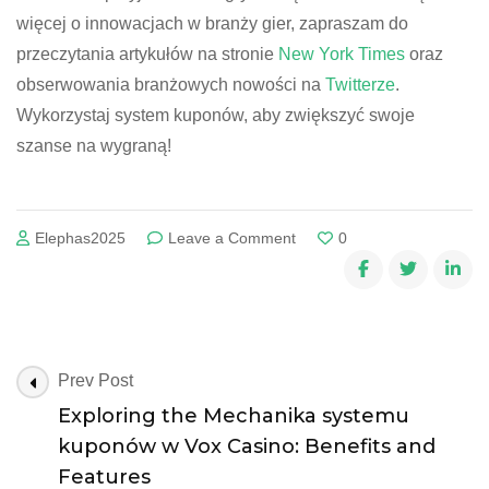
więcej o innowacjach w branży gier, zapraszam do
przeczytania artykułów na stronie
New York Times
oraz
obserwowania branżowych nowości na
Twitterze
.
Wykorzystaj system kuponów, aby zwiększyć swoje
szanse na wygraną!
on
Elephas2025
Leave a Comment
0
Exploring
the
Mechanika
systemu
kuponów
w
Post
Prev Post
Vox
Navigation
Exploring the Mechanika systemu
Casino:
kuponów w Vox Casino: Benefits and
Benefits
and
Features