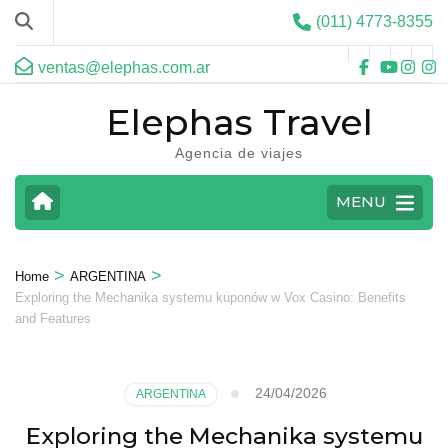
(011) 4773-8355
ventas@elephas.com.ar
Elephas Travel
Agencia de viajes
MENU
>
>
Home
ARGENTINA
Exploring the Mechanika systemu kuponów w Vox Casino: Benefits
and Features
24/04/2026
ARGENTINA
Exploring the Mechanika systemu