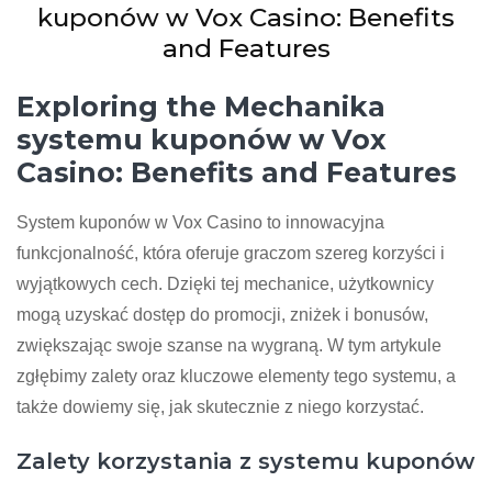
kuponów w Vox Casino: Benefits
and Features
Exploring the Mechanika
systemu kuponów w Vox
Casino: Benefits and Features
System kuponów w Vox Casino to innowacyjna
funkcjonalność, która oferuje graczom szereg korzyści i
wyjątkowych cech. Dzięki tej mechanice, użytkownicy
mogą uzyskać dostęp do promocji, zniżek i bonusów,
zwiększając swoje szanse na wygraną. W tym artykule
zgłębimy zalety oraz kluczowe elementy tego systemu, a
także dowiemy się, jak skutecznie z niego korzystać.
Zalety korzystania z systemu kuponów