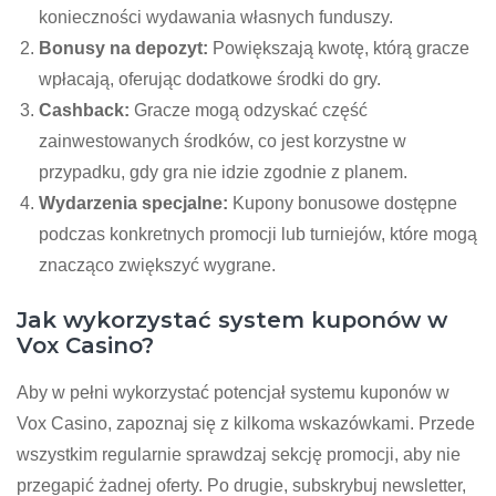
konieczności wydawania własnych funduszy.
Bonusy na depozyt:
Powiększają kwotę, którą gracze
wpłacają, oferując dodatkowe środki do gry.
Cashback:
Gracze mogą odzyskać część
zainwestowanych środków, co jest korzystne w
przypadku, gdy gra nie idzie zgodnie z planem.
Wydarzenia specjalne:
Kupony bonusowe dostępne
podczas konkretnych promocji lub turniejów, które mogą
znacząco zwiększyć wygrane.
Jak wykorzystać system kuponów w
Vox Casino?
Aby w pełni wykorzystać potencjał systemu kuponów w
Vox Casino, zapoznaj się z kilkoma wskazówkami. Przede
wszystkim regularnie sprawdzaj sekcję promocji, aby nie
przegapić żadnej oferty. Po drugie, subskrybuj newsletter,