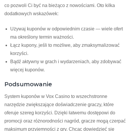
co pozwoli Ci być na bieżąco z nowościami. Oto kilka
dodatkowych wskazówek:
Używaj kuponów w odpowiednim czasie — wiele ofert
ma określony termin ważności.
Łącz kupony, jeśli to możliwe, aby zmaksymalizować
korzyści.
Bądź aktywny w grach i wydarzeniach, aby zdobywać
więcej kuponów.
Podsumowanie
System kuponów w Vox Casino to wszechstronne
narzędzie zwiększające doświadczenie graczy, które
oferuje szereg korzyści. Dzięki łatwemu dostępowi do
promocji oraz różnorodności nagród, gracze mogą czerpać
maksimum przyjemności z gry. Chcąc dowiedzieć się