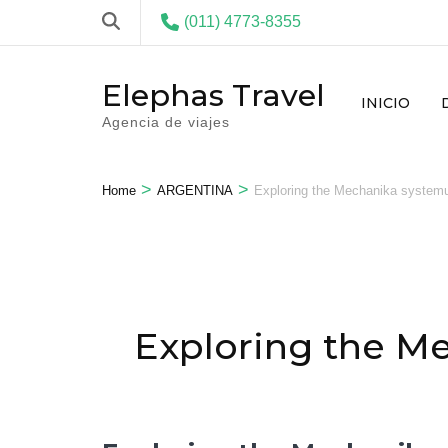
(011) 4773-8355
Elephas Travel
INICIO
Agencia de viajes
>
>
Home
ARGENTINA
Exploring the Mechanika system
Exploring the M