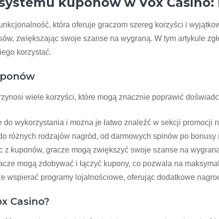
 systemu kuponów w Vox Casino: 
kcjonalność, która oferuje graczom szereg korzyści i wyjątkow
sów, zwiększając swoje szanse na wygraną. W tym artykule zgł
iego korzystać.
kuponów
ynosi wiele korzyści, które mogą znacznie poprawić doświadcze
do wykorzystania i można je łatwo znaleźć w sekcji promocji n
do różnych rodzajów nagród, od darmowych spinów po bonusy 
c z kuponów, gracze mogą zwiększyć swoje szanse na wygraną, 
cze mogą zdobywać i łączyć kupony, co pozwala na maksymaln
wspierać programy lojalnościowe, oferując dodatkowe nagrody
x Casino?