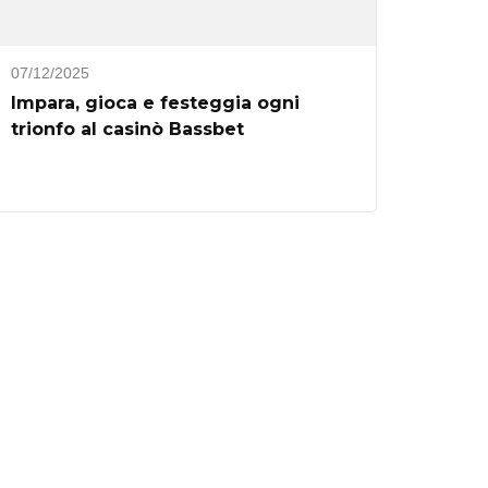
07/12/2025
Impara, gioca e festeggia ogni
trionfo al casinò Bassbet