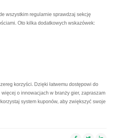
de wszystkim regularnie sprawdzaj sekcję
owościami. Oto kilka dodatkowych wskazówek:
zereg korzyści. Dzięki łatwemu dostępowi do
 więcej o innowacjach w branży gier, zapraszam
ykorzystaj system kuponów, aby zwiększyć swoje