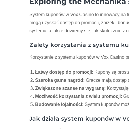
Exploring the Mechanika
System kuponów w Vox Casino to innowacyjna fun
mogą uzyskać dostęp do promocji, zniżek i bonu
systemu, a także dowiemy się, jak skutecznie z n
Zalety korzystania z systemu 
Korzystanie z systemu kuponów w Vox Casino prz
Łatwy dostęp do promocji:
Kupony są proste 
Szeroka gama nagród:
Gracze mają dostęp 
Zwiększone szanse na wygraną:
Korzystają
Możliwość korzystania z wielu promocji:
Gra
Budowanie lojalności:
System kuponów może 
Jak działa system kuponów w Vo