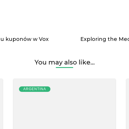
mu kuponów w Vox
Exploring the M
You may also like...
ARGENTINA