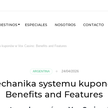
DESTINOS
ESPECIALES
NOSOTROS
CONTACTO
u kuponów w Vox Casino: Benefits and Features
24/04/2026
ARGENTINA
echanika systemu kupon
Benefits and Features