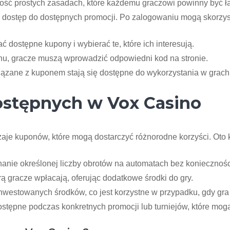
ść prostych zasadach, które każdemu graczowi powinny być ła
ć dostęp do dostępnych promocji. Po zalogowaniu mogą skorzy
dostępne kupony i wybierać te, które ich interesują.
nu, gracze muszą wprowadzić odpowiedni kod na stronie.
wiązane z kuponem stają się dostępne do wykorzystania w grac
stępnych w Vox Casino
je kuponów, które mogą dostarczyć różnorodne korzyści. Oto k
nie określonej liczby obrotów na automatach bez koniecznoś
ą gracze wpłacają, oferując dodatkowe środki do gry.
estowanych środków, co jest korzystne w przypadku, gdy gra 
ępne podczas konkretnych promocji lub turniejów, które mog