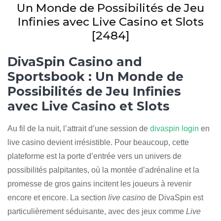
Un Monde de Possibilités de Jeu
Infinies avec Live Casino et Slots
[2484]
DivaSpin Casino and
Sportsbook : Un Monde de
Possibilités de Jeu Infinies
avec Live Casino et Slots
Au fil de la nuit, l’attrait d’une session de
divaspin login
en
live casino devient irrésistible. Pour beaucoup, cette
plateforme est la porte d’entrée vers un univers de
possibilités palpitantes, où la montée d’adrénaline et la
promesse de gros gains incitent les joueurs à revenir
encore et encore. La section
live casino
de DivaSpin est
particulièrement séduisante, avec des jeux comme
Live