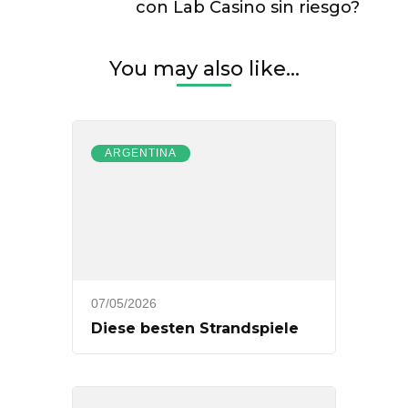
con Lab Casino sin riesgo?
You may also like...
ARGENTINA
07/05/2026
Diese besten Strandspiele