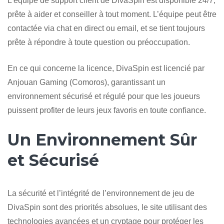
L’équipe de support client de DivaSpin est disponible 24/7,
prête à aider et conseiller à tout moment. L’équipe peut être
contactée via chat en direct ou email, et se tient toujours
prête à répondre à toute question ou préoccupation.
En ce qui concerne la licence, DivaSpin est licencié par
Anjouan Gaming (Comoros), garantissant un
environnement sécurisé et régulé pour que les joueurs
puissent profiter de leurs jeux favoris en toute confiance.
Un Environnement Sûr
et Sécurisé
La sécurité et l’intégrité de l’environnement de jeu de
DivaSpin sont des priorités absolues, le site utilisant des
technologies avancées et un cryptage pour protéger les