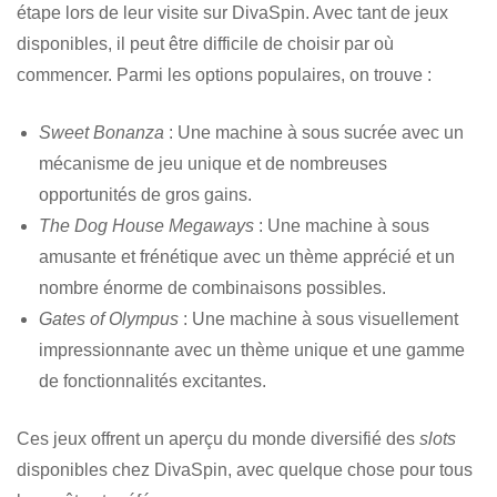
étape lors de leur visite sur DivaSpin. Avec tant de jeux
disponibles, il peut être difficile de choisir par où
commencer. Parmi les options populaires, on trouve :
Sweet Bonanza
: Une machine à sous sucrée avec un
mécanisme de jeu unique et de nombreuses
opportunités de gros gains.
The Dog House Megaways
: Une machine à sous
amusante et frénétique avec un thème apprécié et un
nombre énorme de combinaisons possibles.
Gates of Olympus
: Une machine à sous visuellement
impressionnante avec un thème unique et une gamme
de fonctionnalités excitantes.
Ces jeux offrent un aperçu du monde diversifié des
slots
disponibles chez DivaSpin, avec quelque chose pour tous