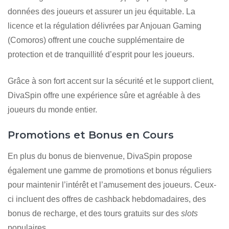
données des joueurs et assurer un jeu équitable. La
licence et la régulation délivrées par Anjouan Gaming
(Comoros) offrent une couche supplémentaire de
protection et de tranquillité d’esprit pour les joueurs.
Grâce à son fort accent sur la sécurité et le support client,
DivaSpin offre une expérience sûre et agréable à des
joueurs du monde entier.
Promotions et Bonus en Cours
En plus du bonus de bienvenue, DivaSpin propose
également une gamme de promotions et bonus réguliers
pour maintenir l’intérêt et l’amusement des joueurs. Ceux-
ci incluent des offres de cashback hebdomadaires, des
bonus de recharge, et des tours gratuits sur des
slots
populaires.