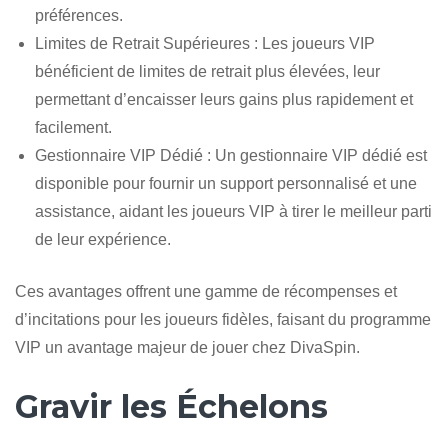
préférences.
Limites de Retrait Supérieures : Les joueurs VIP
bénéficient de limites de retrait plus élevées, leur
permettant d’encaisser leurs gains plus rapidement et
facilement.
Gestionnaire VIP Dédié : Un gestionnaire VIP dédié est
disponible pour fournir un support personnalisé et une
assistance, aidant les joueurs VIP à tirer le meilleur parti
de leur expérience.
Ces avantages offrent une gamme de récompenses et
d’incitations pour les joueurs fidèles, faisant du programme
VIP un avantage majeur de jouer chez DivaSpin.
Gravir les Échelons