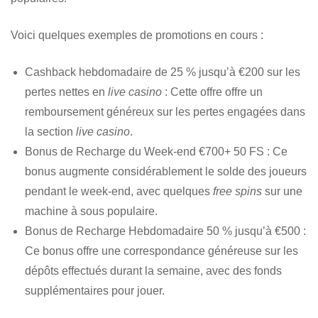
Voici quelques exemples de promotions en cours :
Cashback hebdomadaire de 25 % jusqu’à €200 sur les
pertes nettes en
live casino
: Cette offre offre un
remboursement généreux sur les pertes engagées dans
la section
live casino
.
Bonus de Recharge du Week-end €700+ 50 FS : Ce
bonus augmente considérablement le solde des joueurs
pendant le week-end, avec quelques
free spins
sur une
machine à sous populaire.
Bonus de Recharge Hebdomadaire 50 % jusqu’à €500 :
Ce bonus offre une correspondance généreuse sur les
dépôts effectués durant la semaine, avec des fonds
supplémentaires pour jouer.