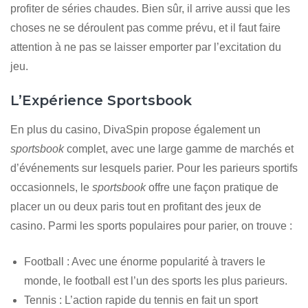
profiter de séries chaudes. Bien sûr, il arrive aussi que les
choses ne se déroulent pas comme prévu, et il faut faire
attention à ne pas se laisser emporter par l’excitation du
jeu.
L’Expérience Sportsbook
En plus du casino, DivaSpin propose également un
sportsbook
complet, avec une large gamme de marchés et
d’événements sur lesquels parier. Pour les parieurs sportifs
occasionnels, le
sportsbook
offre une façon pratique de
placer un ou deux paris tout en profitant des jeux de
casino. Parmi les sports populaires pour parier, on trouve :
Football : Avec une énorme popularité à travers le
monde, le football est l’un des sports les plus parieurs.
Tennis : L’action rapide du tennis en fait un sport