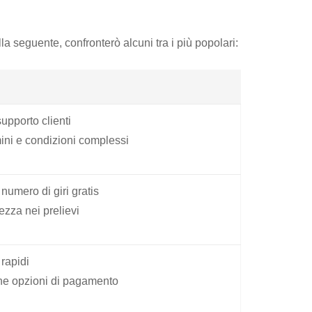
a seguente, confronterò alcuni tra i più popolari:
upporto clienti
ini e condizioni complessi
numero di giri gratis
ezza nei prelievi
 rapidi
he opzioni di pagamento