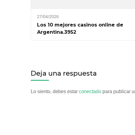
27/04/2026
Los 10 mejores casinos online de
Argentina.3952
Deja una respuesta
Lo siento, debes estar
conectado
para publicar u