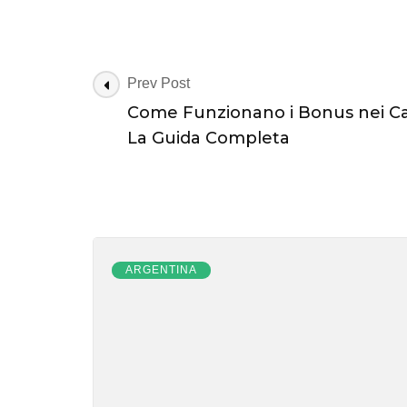
Come
Funzionano
i
Bonus
nei
Post
Prev Post
Casino
Navigation
Come Funzionano i Bonus nei C
Online
La Guida Completa
Non
AAMS:
La
Guida
Completa
ARGENTINA