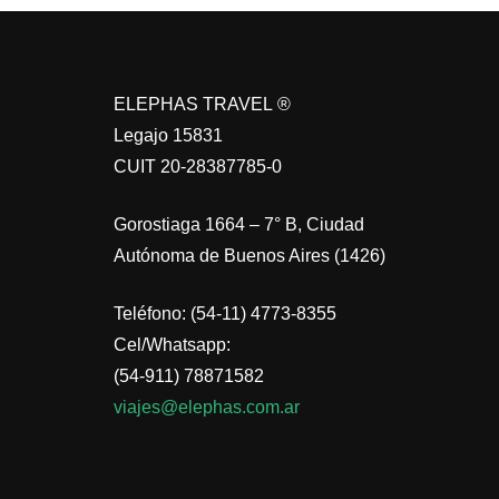
ELEPHAS TRAVEL ®
Legajo 15831
CUIT 20-28387785-0
Gorostiaga 1664 – 7° B, Ciudad
Autónoma de Buenos Aires (1426)
Teléfono: (54-11) 4773-8355
Cel/Whatsapp:
(54-911) 78871582
viajes@elephas.com.ar