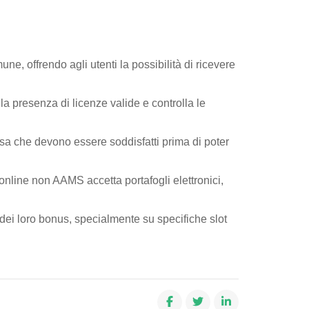
e, offrendo agli utenti la possibilità di ricevere
la presenza di licenze valide e controlla le
sa che devono essere soddisfatti prima di poter
nline non AAMS accetta portafogli elettronici,
e dei loro bonus, specialmente su specifiche slot