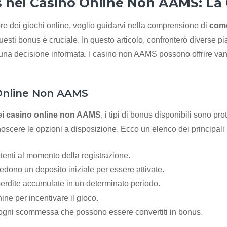
 nei Casino Online Non AAMS: La
e dei giochi online, voglio guidarvi nella comprensione di
come
uesti bonus è cruciale. In questo articolo, confronterò diverse pi
e una decisione informata. I casino non AAMS possono offrire va
o Online Non AAMS
ei casino online non AAMS
, i tipi di bonus disponibili sono p
noscere le opzioni a disposizione. Ecco un elenco dei principali
 utenti al momento della registrazione.
iedono un deposito iniziale per essere attivate.
 perdite accumulate in un determinato periodo.
hine per incentivare il gioco.
 ogni scommessa che possono essere convertiti in bonus.