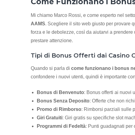
Come Funzionano i Bonus
Mi chiamo Marco Rossi, e come esperto nel settor
AAMS
. Scegliere il sito web giusto per provare q
forza e le debolezze, così da aiutarvi a prender
prestare attenzione.
Tipi di Bonus Offerti dai Casin
Quando si parla di
come funzionano i bonus n
confondere i nuovi utenti, quindi è importante co
Bonus di Benvenuto
: Bonus offerti ai nuovi
Bonus Senza Deposito
: Offerte che non rich
Promo di Rimborso
: Rimborsi parziali sulle
Giri Gratuiti
: Giri gratis su specifiche slot mac
Programmi di Fedeltà
: Punti guadagnati per