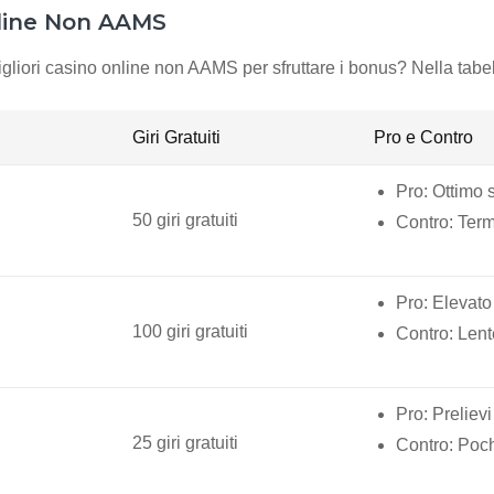
nline Non AAMS
gliori casino online non AAMS per sfruttare i bonus? Nella tabell
Giri Gratuiti
Pro e Contro
Pro: Ottimo s
50 giri gratuiti
Contro: Term
Pro: Elevato 
100 giri gratuiti
Contro: Lent
Pro: Prelievi
25 giri gratuiti
Contro: Poc