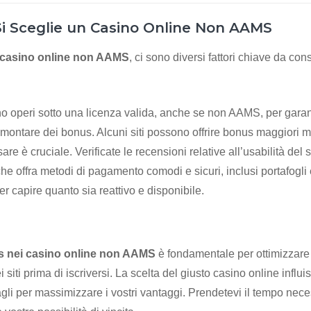
Si Sceglie un Casino Online Non AAMS
 casino online non AAMS
, ci sono diversi fattori chiave da co
ino operi sotto una licenza valida, anche se non AAMS, per garanti
ammontare dei bonus. Alcuni siti possono offrire bonus maggiori m
are è cruciale. Verificate le recensioni relative all’usabilità del s
he offra metodi di pagamento comodi e sicuri, inclusi portafogli e
 per capire quanto sia reattivo e disponibile.
s nei casino online non AAMS
è fondamentale per ottimizzare 
dei siti prima di iscriversi. La scelta del giusto casino online in
gli per massimizzare i vostri vantaggi. Prendetevi il tempo neces