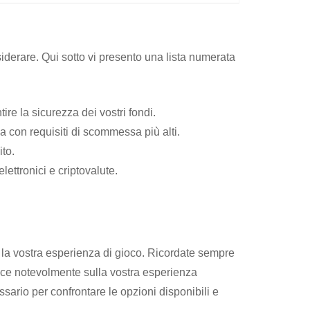
nsiderare. Qui sotto vi presento una lista numerata
re la sicurezza dei vostri fondi.
a con requisiti di scommessa più alti.
ito.
lettronici e criptovalute.
la vostra esperienza di gioco. Ricordate sempre
fluisce notevolmente sulla vostra esperienza
sario per confrontare le opzioni disponibili e