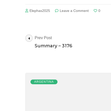
on
Elephas2025
Leave a Comment
0
About
Us
–
2636
Post
Prev Post
Navigation
Summary – 3176
ARGENTINA