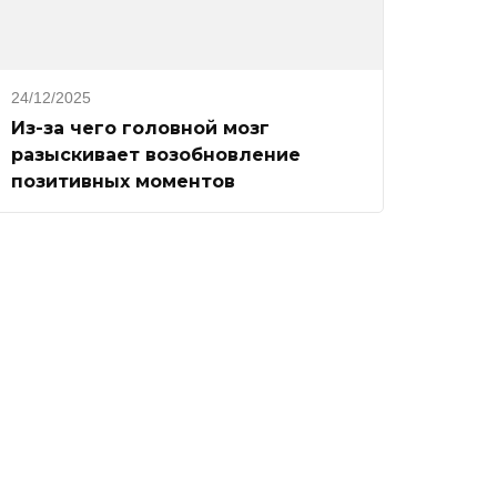
24/12/2025
Из-за чего головной мозг
разыскивает возобновление
позитивных моментов