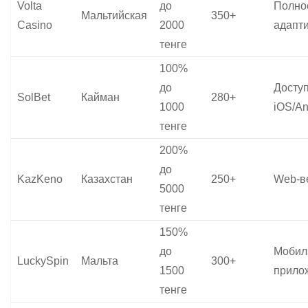
Volta
до
Полно
Мальтийская
350+
Casino
2000
адапт
тенге
100%
до
Досту
SolBet
Кайман
280+
1000
iOS/An
тенге
200%
до
KazKeno
Казахстан
250+
Web‑в
5000
тенге
150%
до
Мобил
LuckySpin
Мальта
300+
1500
прило
тенге