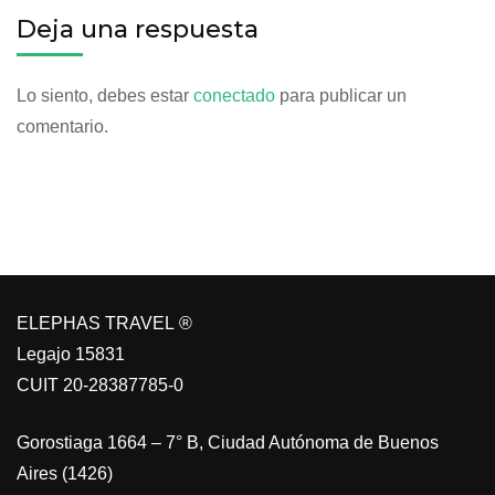
Deja una respuesta
Lo siento, debes estar
conectado
para publicar un
comentario.
ELEPHAS TRAVEL ®
Legajo 15831
CUIT 20-28387785-0
Gorostiaga 1664 – 7° B, Ciudad Autónoma de Buenos
Aires (1426)