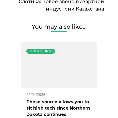
Слотика: новое звено в азартной
индустрии Казахстана
You may also like...
ARGENTINA
29/04/2026
These source allows you to
sit high tech since Northern
Dakota continues