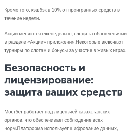
Кроме того, кэшбэк в 10% от проигранных средств в
течение недели.
Акции меняются еженедельно, следи за обновлениями
в разделе «Акции» приложения.Некоторые включают
турниры по слотам и бонусы за участие в живых играх.
Безопасность и
лицензирование:
защита ваших средств
Мостбет работает под лицензией казахстанских
органов, что обеспечивает соблюдение всех
норм.Платформа использует шифрование данных,