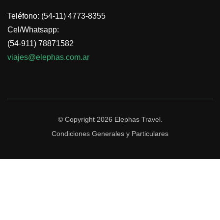
Teléfono: (54-11) 4773-8355
Cel/Whatsapp:
(54-911) 78871582
viajes@elephas.com.ar
© Copyright 2026
Elephas Travel
.
Condiciones Generales y Particulares