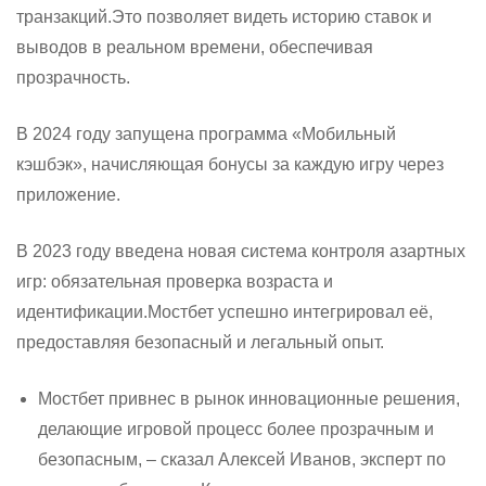
транзакций.Это позволяет видеть историю ставок и
выводов в реальном времени, обеспечивая
прозрачность.
В 2024 году запущена программа «Мобильный
кэшбэк», начисляющая бонусы за каждую игру через
приложение.
В 2023 году введена новая система контроля азартных
игр: обязательная проверка возраста и
идентификации.Мостбет успешно интегрировал её,
предоставляя безопасный и легальный опыт.
Мостбет привнес в рынок инновационные решения,
делающие игровой процесс более прозрачным и
безопасным, – сказал Алексей Иванов, эксперт по