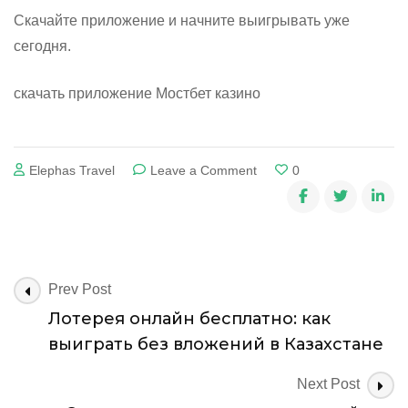
Скачайте приложение и начните выигрывать уже
сегодня.
скачать приложение Мостбет казино
on
Elephas Travel
Leave a Comment
0
Post
Prev Post
Navigation
Лотерея онлайн бесплатно: как
выиграть без вложений в Казахстане
Next Post