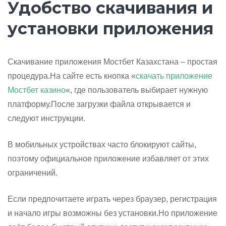
Удобство скачивания и
установки приложения
Скачивание приложения Мостбет Казахстана – простая
процедура.На сайте есть кнопка «
скачать приложение
Мостбет казино
«, где пользователь выбирает нужную
платформу.После загрузки файла открывается и
следуют инструкции.
В мобильных устройствах часто блокируют сайты,
поэтому официальное приложение избавляет от этих
ограничений.
Если предпочитаете играть через браузер, регистрация
и начало игры возможны без установки.Но приложение