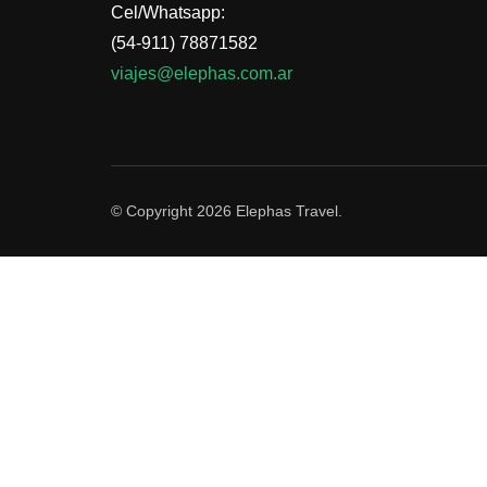
Cel/Whatsapp:
(54-911) 78871582
viajes@elephas.com.ar
© Copyright 2026
Elephas Travel
.