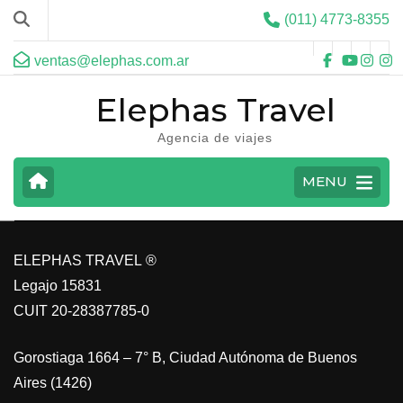
(011) 4773-8355
ventas@elephas.com.ar
Elephas Travel
Agencia de viajes
CARIBE
MENU
VER MAS
ELEPHAS TRAVEL ®
Legajo 15831
CUIT 20-28387785-0
Gorostiaga 1664 – 7° B, Ciudad Autónoma de Buenos
Aires (1426)