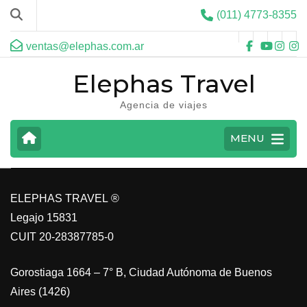
(011) 4773-8355
ventas@elephas.com.ar
Elephas Travel
Agencia de viajes
CARIBE
MENU
VER MAS
ELEPHAS TRAVEL ®
Legajo 15831
CUIT 20-28387785-0
Gorostiaga 1664 – 7° B, Ciudad Autónoma de Buenos
Aires (1426)