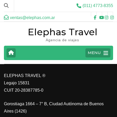
(011) 4773-8355
ventas@elephas.com.ar
Elephas Travel
Agencia de viajes
CARIBE
MENU
VER MAS
ELEPHAS TRAVEL ®
Legajo 15831
CUIT 20-28387785-0
Gorostiaga 1664 – 7° B, Ciudad Autónoma de Buenos
Aires (1426)