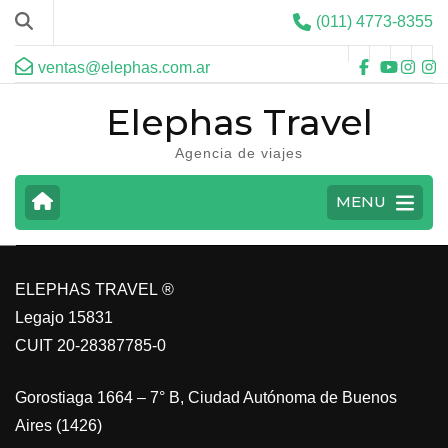
(011) 4773-8355
ventas@elephas.com.ar
Elephas Travel
Agencia de viajes
CARIBE
MENU
VER MAS
ELEPHAS TRAVEL ®
Legajo 15831
CUIT 20-28387785-0
Gorostiaga 1664 – 7° B, Ciudad Autónoma de Buenos
Aires (1426)