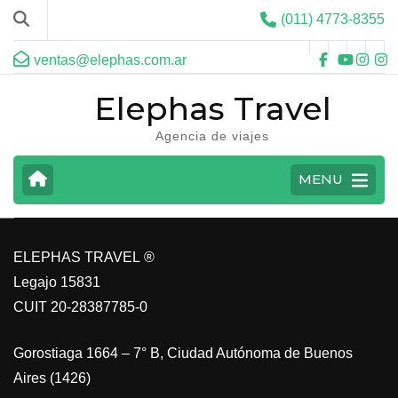
(011) 4773-8355
ventas@elephas.com.ar
Elephas Travel
Agencia de viajes
CARIBE
MENU
VER MAS
ELEPHAS TRAVEL ®
Legajo 15831
CUIT 20-28387785-0
Gorostiaga 1664 – 7° B, Ciudad Autónoma de Buenos
Aires (1426)