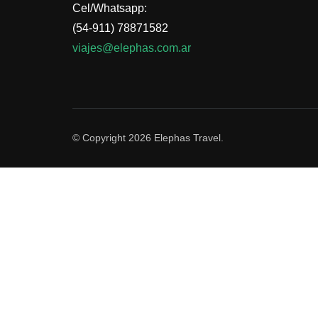
Cel/Whatsapp:
(54-911) 78871582
viajes@elephas.com.ar
© Copyright 2026
Elephas Travel
.