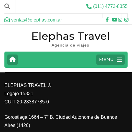
(011) 4773-8355
ventas@elephas.com.ar
Elephas Travel
Agencia de viajes
CARIBE
MENU
VER MAS
ELEPHAS TRAVEL ®
Legajo 15831
CUIT 20-28387785-0
Gorostiaga 1664 – 7° B, Ciudad Autónoma de Buenos
Aires (1426)