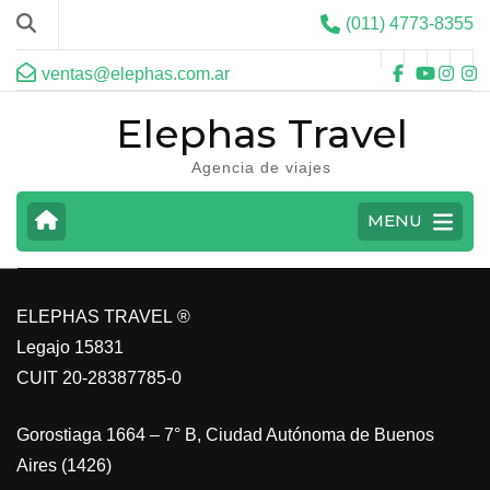
(011) 4773-8355
ventas@elephas.com.ar
Elephas Travel
Agencia de viajes
CARIBE
MENU
VER MAS
ELEPHAS TRAVEL ®
Legajo 15831
CUIT 20-28387785-0
Gorostiaga 1664 – 7° B, Ciudad Autónoma de Buenos
Aires (1426)