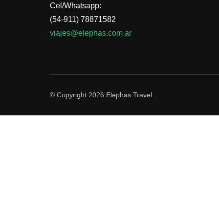
Cel/Whatsapp:
(54-911) 78871582
viajes@elephas.com.ar
© Copyright 2026
Elephas Travel
.