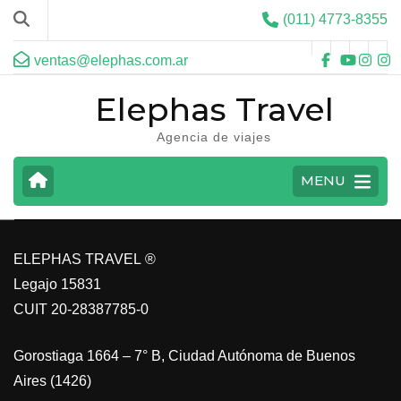
(011) 4773-8355
ventas@elephas.com.ar
Elephas Travel
Agencia de viajes
EXÓTICOS
MENU
VER MAS
ELEPHAS TRAVEL ®
Legajo 15831
CUIT 20-28387785-0
Gorostiaga 1664 – 7° B, Ciudad Autónoma de Buenos
Aires (1426)