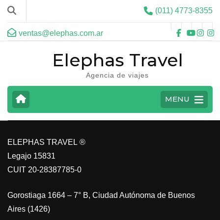
(011) 4773-8355
ventas@elephas.com.ar
Elephas Travel
Agencia de viajes
CARIBE
MENU
VER MAS
ELEPHAS TRAVEL ®
Legajo 15831
CUIT 20-28387785-0
Gorostiaga 1664 – 7° B, Ciudad Autónoma de Buenos
Aires (1426)