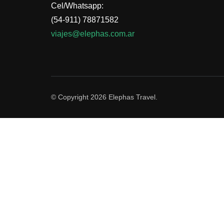
Cel/Whatsapp:
(54-911) 78871582
viajes@elephas.com.ar
© Copyright 2026
Elephas Travel
.