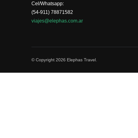
Cel/Whatsapp:
(54-911) 78871582
viajes@elephas.com.ar
© Copyright 2026
Elephas Travel
.