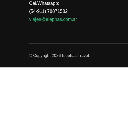
Cel/Whatsapp:
(54-911) 78871582
viajes@elephas.com.ar
© Copyright 2026
Elephas Travel
.