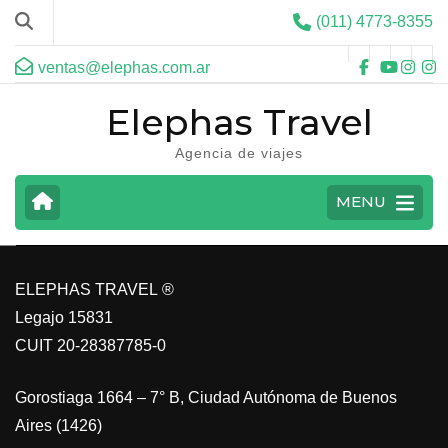
(011) 4773-8355
ventas@elephas.com.ar
Elephas Travel
Agencia de viajes
CARIBE
MENU
VER MAS
ELEPHAS TRAVEL ®
Legajo 15831
CUIT 20-28387785-0
Gorostiaga 1664 – 7° B, Ciudad Autónoma de Buenos
Aires (1426)